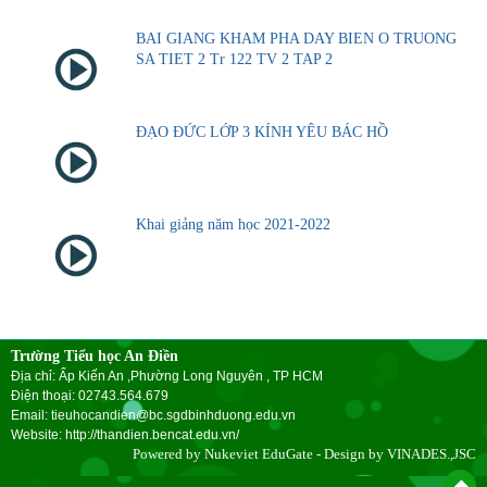
BAI GIANG KHAM PHA DAY BIEN O TRUONG
SA TIET 2 Tr 122 TV 2 TAP 2
ĐẠO ĐỨC LỚP 3 KÍNH YÊU BÁC HỒ
Khai giảng năm học 2021-2022
Trường Tiểu học An Điền
Địa chỉ: Ấp Kiến An ,Phường Long Nguyên , TP HCM
Điện thoại: 02743.564.679
Email: tieuhocandien@bc.sgdbinhduong.edu.vn
Website: http://thandien.bencat.edu.vn/
Powered by
Nukeviet EduGate
- Design by
VINADES.,JSC