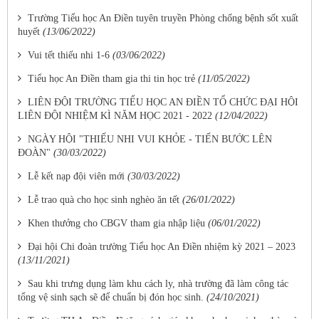
Trường Tiểu học An Điền tuyên truyền Phòng chống bệnh sốt xuất
huyết
(13/06/2022)
Vui tết thiếu nhi 1-6
(03/06/2022)
Tiểu học An Điền tham gia thi tin học trẻ
(11/05/2022)
LIÊN ĐỘI TRƯỜNG TIỂU HỌC AN ĐIỀN TỔ CHỨC ĐẠI HỘI
LIÊN ĐỘI NHIỆM KÌ NĂM HỌC 2021 - 2022
(12/04/2022)
NGÀY HỘI "THIẾU NHI VUI KHỎE - TIẾN BƯỚC LÊN
ĐOÀN"
(30/03/2022)
Lễ kết nạp đội viên mới
(30/03/2022)
Lễ trao quà cho học sinh nghèo ăn tết
(26/01/2022)
Khen thưởng cho CBGV tham gia nhập liệu
(06/01/2022)
Đại hội Chi đoàn trường Tiểu học An Điền nhiệm kỳ 2021 – 2023
(13/11/2021)
Sau khi trưng dụng làm khu cách ly, nhà trường đã làm công tác
tổng vệ sinh sạch sẽ để chuẩn bị đón học sinh.
(24/10/2021)