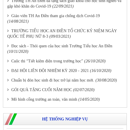
Trường TH An Điền đã tặng sách giáo khoa cho học sinh nghèo và
gặp khó khăn do Covid-19
(22/09/2021)
Giáo viên TH An Điền tham gia chống dịch Covid-19
(14/08/2021)
TRƯỜNG TIỂU HỌC AN ĐIỀN TỔ CHỨC KỶ NIỆM NGÀY
QUỐC TẾ PHỤ NỮ 8-3
(09/03/2021)
Đọc sách - Thói quen của học sinh Trường Tiểu học An Điền
(10/11/2020)
Cuộc thi “Tiết kiệm điện trong trường học”
(26/10/2020)
ĐẠI HỘI LIÊN ĐỘI NHIỆM KỲ 2020 - 2021
(16/10/2020)
Chuẩn bị đón học sinh đi học trở lại năm học mới.
(30/08/2020)
GÓI QUÀ TẶNG CUỐI NĂM HỌC
(02/07/2020)
Mô hình cổng trường an toàn, văn minh
(14/05/2020)
HỆ THỐNG NGHIỆP VỤ