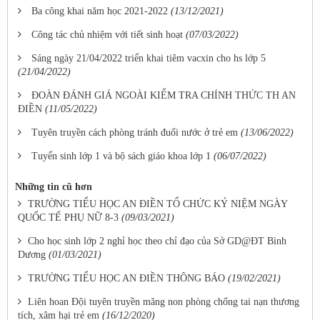
Ba công khai năm học 2021-2022
(13/12/2021)
Công tác chủ nhiệm với tiết sinh hoạt
(07/03/2022)
Sáng ngày 21/04/2022 triển khai tiêm vacxin cho hs lớp 5
(21/04/2022)
ĐOÀN ĐÁNH GIÁ NGOÀI KIỂM TRA CHÍNH THỨC TH AN
ĐIỀN
(11/05/2022)
Tuyên truyền cách phòng tránh đuối nước ở trẻ em
(13/06/2022)
Tuyển sinh lớp 1 và bộ sách giáo khoa lớp 1
(06/07/2022)
Những tin cũ hơn
TRƯỜNG TIỂU HỌC AN ĐIỀN TỔ CHỨC KỶ NIỆM NGÀY
QUỐC TẾ PHỤ NỮ 8-3
(09/03/2021)
Cho học sinh lớp 2 nghỉ học theo chỉ đạo của Sở GD@ĐT Bình
Dương
(01/03/2021)
TRƯỜNG TIỂU HỌC AN ĐIỀN THÔNG BÁO
(19/02/2021)
Liên hoan Đội tuyên truyền măng non phòng chống tai nạn thương
tích, xâm hại trẻ em
(16/12/2020)